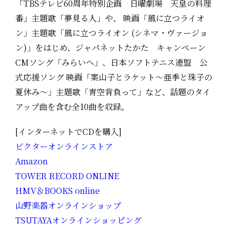
「TBSテレビ60周年特別企画 日曜劇場 天皇の料理
番」主題歌「夢見る人」や、 映画「風に立つライオ
ン」主題歌「風に立つライオン (シネマ・ヴァージョ
ン)」をはじめ、ジャパネットたかた キャンペーン
CMソング「みらいへ」、日本ソフトテニス連盟 公
式応援ソング 映画「案山子とラケット～亜季と珠子の
夏休み～」主題歌「青空背負って」など、話題のタイ
アップ曲を含む全10曲を収録。
[インターネットでCDを購入]
ビクターオンラインストア
Amazon
TOWER RECORD ONLINE
HMV＆BOOKS online
山野楽器オンラインショップ
TSUTAYAオンラインショッピング