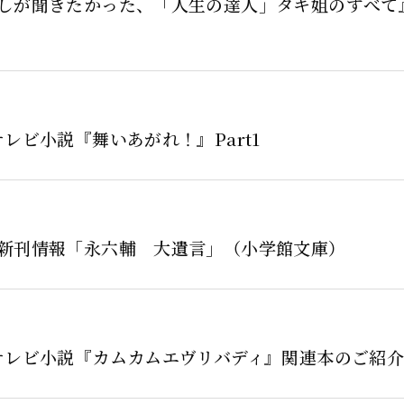
しが聞きたかった、「人生の達人」タキ姐のすべて』
テレビ小説『舞いあがれ！』Part1
新刊情報「永六輔 大遺言」（小学館文庫）
テレビ小説『カムカムエヴリバディ』関連本のご紹