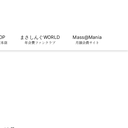
OP
まさしんぐWORLD
Mass@Mania
屋本店
年会費ファンクラブ
月額会員サイト