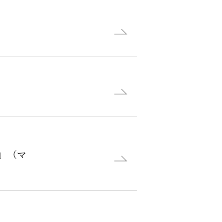
）
』（マ