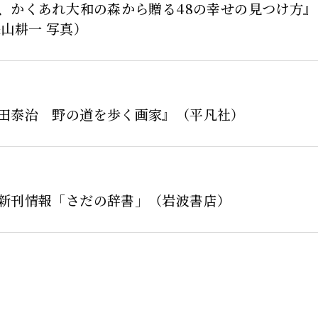
、かくあれ――大和の森から贈る48の幸せの見つけ方
保山耕一 写真）
田泰治 野の道を歩く画家』（平凡社）
新刊情報「さだの辞書」（岩波書店）