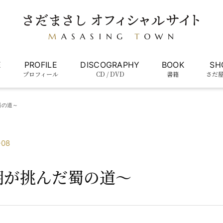
E
PROFILE
DISCOGRAPHY
BOOK
SH
プロフィール
CD / DVD
書籍
さだ
蜀の道～
-08
明が挑んだ蜀の道～