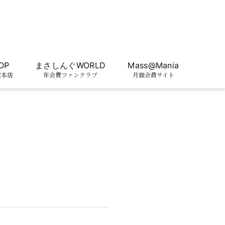
OP
まさしんぐWORLD
Mass@Mania
屋本店
年会費ファンクラブ
月額会員サイト