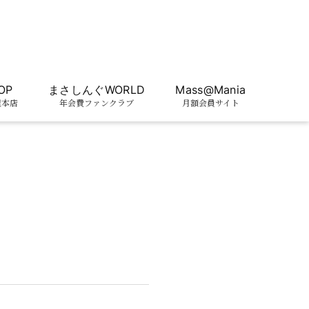
OP
まさしんぐWORLD
Mass@Mania
屋本店
年会費ファンクラブ
月額会員サイト