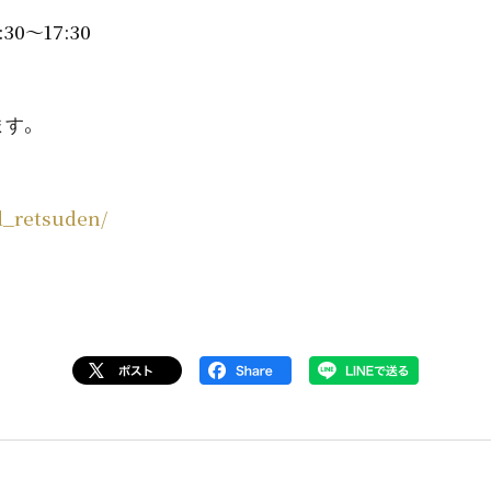
0～17:30
。
ます
ld_retsuden/