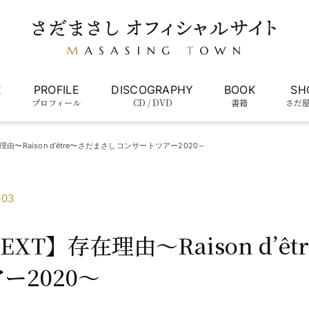
E
PROFILE
DISCOGRAPHY
BOOK
SH
プロフィール
CD / DVD
書籍
さだ
由〜Raison d’être〜さだまさしコンサートツアー2020～
-03
XT】存在理由〜Raison d’ê
ー2020～