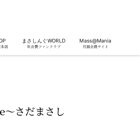
OP
まさしんぐWORLD
Mass@Mania
屋本店
年会費ファンクラブ
月額会員サイト
tre〜さだまさし