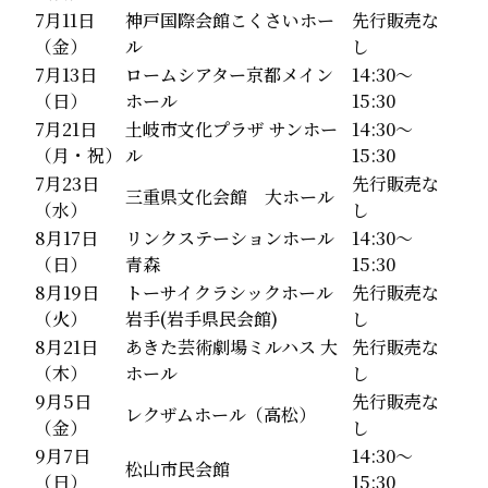
7月11日
神戸国際会館こくさいホー
先行販売な
（金）
ル
し
7月13日
ロームシアター京都メイン
14:30～
（日）
ホール
15:30
7月21日
土岐市文化プラザ サンホー
14:30～
（月・祝）
ル
15:30
7月23日
先行販売な
三重県文化会館 大ホール
（水）
し
8月17日
リンクステーションホール
14:30～
（日）
青森
15:30
8月19日
トーサイクラシックホール
先行販売な
（火）
岩手(岩手県民会館)
し
8月21日
あきた芸術劇場ミルハス 大
先行販売な
（木）
ホール
し
9月5日
先行販売な
レクザムホール（高松）
（金）
し
9月7日
14:30～
松山市民会館
（日）
15:30