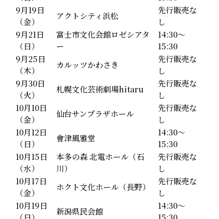
9月19日
先行販売な
アクトシティ浜松
（金）
し
9月21日
富士市文化会館ロゼシアタ
14:30～
（日）
ー
15:30
9月25日
先行販売な
カルッツかわさき
（木）
し
9月30日
先行販売な
札幌文化芸術劇場hitaru
（火）
し
10月10日
先行販売な
仙台サンプラザホール
（金）
し
10月12日
14:30～
會津風雅堂
（日）
15:30
10月15日
本多の森 北電ホール（石
先行販売な
（水）
川）
し
10月17日
先行販売な
ホクト文化ホール（長野）
（金）
し
10月19日
14:30～
新潟県民会館
（日）
15:30