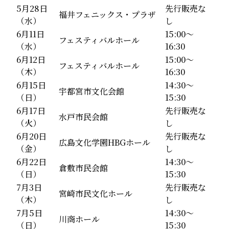
5月28日
先行販売な
福井フェニックス・プラザ
（水）
し
6月11日
15:00～
フェスティバルホール
（水）
16:30
6月12日
15:00～
フェスティバルホール
（木）
16:30
6月15日
14:30～
宇都宮市文化会館
（日）
15:30
6月17日
先行販売な
水戸市民会館
（火）
し
6月20日
先行販売な
広島文化学園HBGホール
（金）
し
6月22日
14:30～
倉敷市民会館
（日）
15:30
7月3日
先行販売な
宮崎市民文化ホール
（木）
し
7月5日
14:30～
川商ホール
（日）
15:30