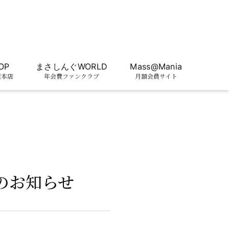
OP
まさしんぐWORLD
Mass@Mania
屋本店
年会費ファンクラブ
月額会員サイト
売のお知らせ