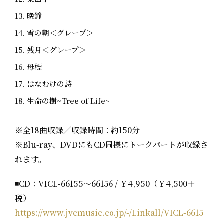
晩鐘
雪の朝＜グレープ＞
残月＜グレープ＞
母標
はなむけの詩
生命の樹~Tree of Life~
※全18曲収録／収録時間：約150分
※Blu-ray、DVDにもCD同様にトークパートが収録さ
れます。
◾️CD：VICL-66155～66156 / ￥4,950（￥4,500＋
税）
https://www.jvcmusic.co.jp/-/Linkall/VICL-6615