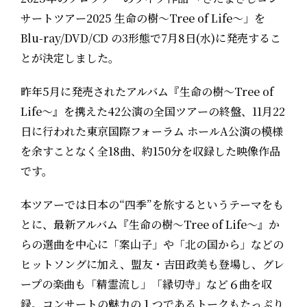
サートツアー2025 生命の樹〜Tree of Life〜」を
Blu-ray/DVD/CD の3形態で7月8日(水)に発売するこ
とが決定しました。
昨年5月に発売されたアルバム『生命の樹～Tree of
Life～』を携えた42公演の全国ツアーの終盤、11月22
日に行われた東京国際フォーラム ホールA公演の模様
を余すことなく全18曲、約150分を収録した映像作品
です。
本ツアーでは日本の“四季”を旅するというテーマをも
とに、最新アルバム『生命の樹〜Tree of Life〜』か
らの選曲を中心に「案山子」や「北の国から」などの
ヒットソングに加え、盟友・吉田政美も登場し、グレ
ープの楽曲も「精霊流し」「縁切寺」など６曲を収
録。コンサートの魅力の１つであるトークもたっぷり