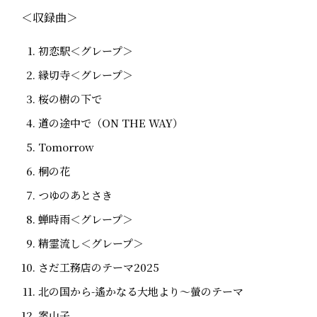
＜収録曲＞
初恋駅＜グレープ＞
縁切寺＜グレープ＞
桜の樹の下で
道の途中で（ON THE WAY）
Tomorrow
桐の花
つゆのあとさき
蝉時雨＜グレープ＞
精霊流し＜グレープ＞
さだ工務店のテーマ2025
北の国から-遙かなる大地より～螢のテーマ
案山子