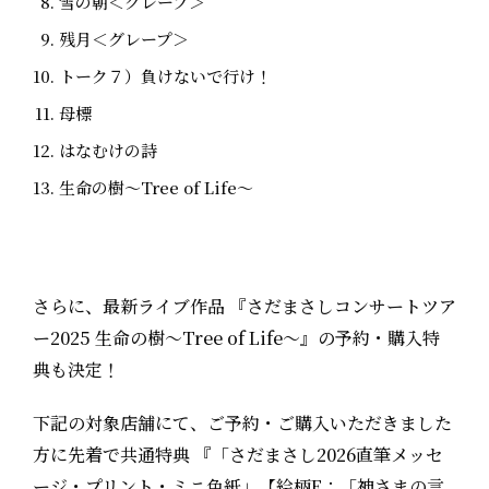
雪の朝＜グレープ＞
残月＜グレープ＞
トーク７）負けないで行け！
母標
はなむけの詩
生命の樹〜Tree of Life〜
さらに、最新ライブ作品 『さだまさしコンサートツア
ー2025 生命の樹〜Tree of Life〜』の予約・購入特
典も決定！
下記の対象店舗にて、ご予約・ご購入いただきました
方に先着で共通特典 『「さだまさし2026直筆メッセ
ージ・プリント・ミニ色紙」【絵柄E：「神さまの言