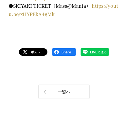
●SKIYAKI TICKET（Mass@Mania）
https://yout
u.be/xHYPEkA4gMk
一覧へ