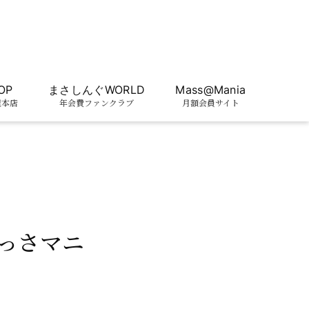
OP
まさしんぐWORLD
Mass@Mania
屋本店
年会費ファンクラブ
月額会員サイト
まっさマニ