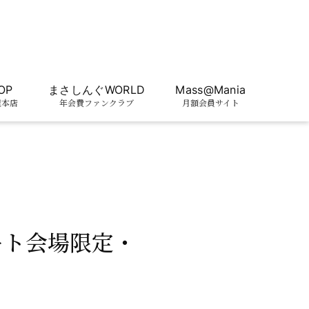
OP
まさしんぐWORLD
Mass@Mania
屋本店
年会費ファンクラブ
月額会員サイト
ート会場限定・